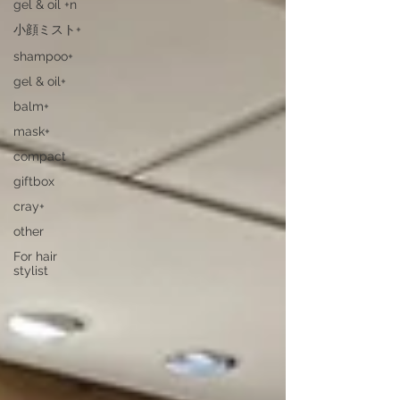
gel & oil +n
小顔ミスト+
shampoo+
gel & oil+
balm+
mask+
compact
giftbox
cray+
other
For hair
stylist