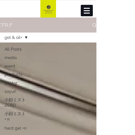
ブログ
gel & oil+
All Posts
media
event
products
doctor
sayuri
小顔ミスト
ZERO
小顔ミスト
+ｎ
hard gel +n