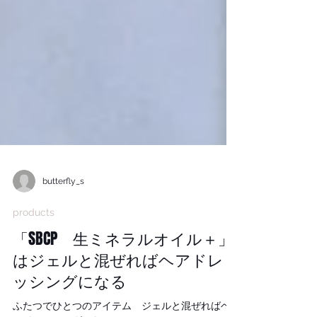
butterfly_s
products
「SBCP 生ミネラルオイル＋」
はジェルと混ぜればヘアドレ