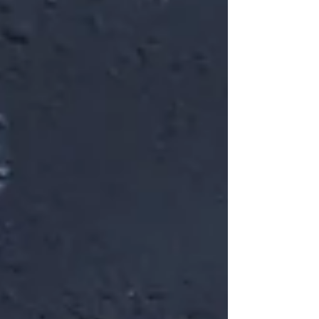
ルミスト+n」と「ミストBL+n」をご紹介いたしま
す。 どちらも200mlサイズ、価格は各7,920円 栄
養素材の生ミネラル、フルボ酸、琥珀エキスを主
に 油分ではなく水分を増やすことを目的とした天
然高級エステ素材を配合した化粧品です。 NMNや
ミネラル成