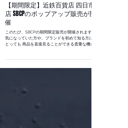
media
【期間限定】近鉄百貨店 四日市
店 SBCPのポップアップ販売が開
催
このたび、SBCPの期間限定販売が開催されます!
気になっていた方や、ブランドを初めて知る方に
とっても 商品を直接見ることができる貴重な機会
です。 開催場所 近鉄百貨店 四日市店 開催期間
7月15日（水）～7月21日（火） 会場 1階 化
粧品売場 グリーンコスメティックガーデン 最終日
は午後5時終了となっていますので ご来場を予定さ
れている方は時間に余裕を持って足を運んでくだ
さい。 SBCPは、天然由来の素材に着目しなが
ら、毎日のスキンケアやヘアケアを 心地よく続け
られることをコンセプトとしたブランドです。 オ
ーガニックの考え方とサイエンスを組み合わせた
製品づくりを目指しており 日々のライフスタイル
に取り入れやすいアイテムを展開しています。 今
回はSBCPの中でも大人気なアイテム 「生ミネラ