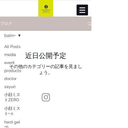
ブログ
balm+
All Posts
近日公開予定
media
event
その他のカテゴリーの記事を見まし
products
ょう。
doctor
sayuri
小顔ミス
トZERO
WEB SHOP
小顔ミス
ト+ｎ
FLAG SHIP SHOP
hard gel
+n
STEP BONE CUT