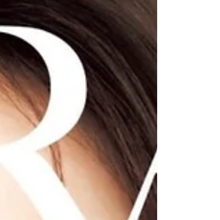
ルミスト+n」と「ミストBL+n」をご紹介いたしま
す。 どちらも200mlサイズ、価格は各7,920円 栄
養素材の生ミネラル、フルボ酸、琥珀エキスを主
に 油分ではなく水分を増やすことを目的とした天
然高級エステ素材を配合した化粧品です。 NMNや
ミネラル成