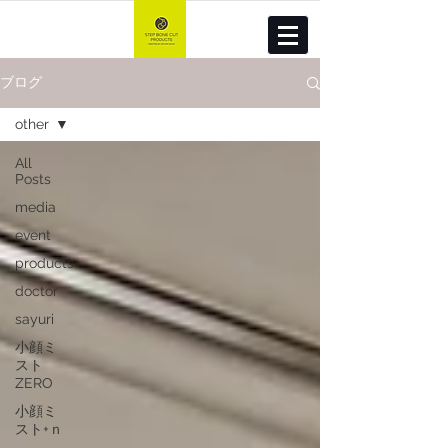
ブログ
other
All
Posts
media
event
products
doctor
sayuri
小顔ミ
スト
ZERO
小顔ミ
スト+ｎ