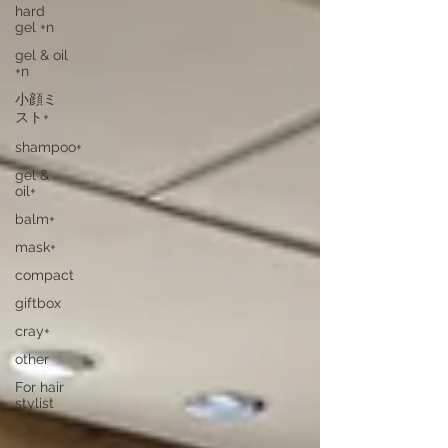
hard
gel +n
gel & oil
+n
小顔ミ
スト+
shampoo+
gel &
oil+
balm+
mask+
compact
giftbox
cray+
other
For hair
stylist