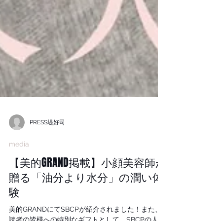
PRESS堤好司
media
【美的GRAND掲載】小顔美容師が
贈る「油分より水分」の潤い体