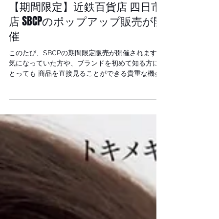
media
【期間限定】近鉄百貨店 四日市
店 SBCPのポップアップ販売が開
催
このたび、SBCPの期間限定販売が開催されます!
気になっていた方や、ブランドを初めて知る方に
とっても 商品を直接見ることができる貴重な機会
です。 開催場所 近鉄百貨店 四日市店 開催期間
7月15日（水）～7月21日（火） 会場 1階 化
粧品売場 グリーンコスメティックガーデン 最終日
は午後5時終了となっていますので ご来場を予定さ
れている方は時間に余裕を持って足を運んでくだ
さい。 SBCPは、天然由来の素材に着目しなが
ら、毎日のスキンケアやヘアケアを 心地よく続け
られることをコンセプトとしたブランドです。 オ
ーガニックの考え方とサイエンスを組み合わせた
製品づくりを目指しており 日々のライフスタイル
に取り入れやすいアイテムを展開しています。 今
回はSBCPの中でも大人気なアイテム 「生ミネラ