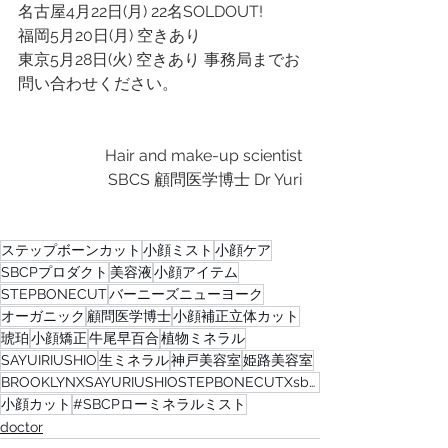
名古屋4月22日(月) 22名SOLDOUT!
福岡5月20日(月) 空きあり
東京5月28日(火) 空きあり 事務局までお
問い合わせください。
Hair and make-up scientist
SBCS 顧問医学博士 Dr Yuri
ステップボーンカット
小顔ミスト
小顔ケア
SBCPプロダクト
美容液
小顔アイテム
STEPBONECUT
バーニーズニューヨーク
オーガニック
顧問医学博士
小顔補正立体カット
琥珀
小顔矯正
牛尾早百合
植物ミネラル
SAYUIRIUSHIO
生ミネラル
神戸美容室
姫路美容室
BROOKLYNXSAYURIUSHIOSTEPBONECUTXsbcpXSTEP
小顔カット
#SBCPローミネラルミスト
doctor