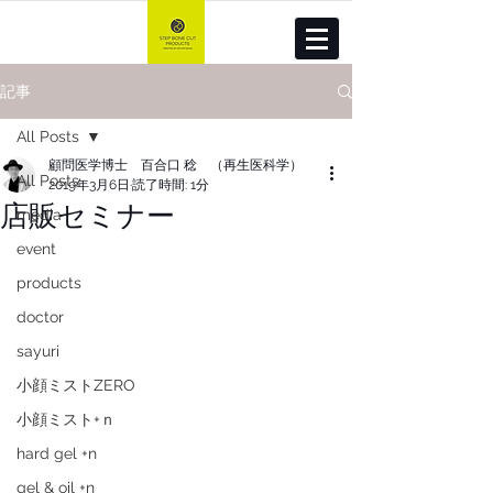
記事
All Posts
顧問医学博士 百合口 稔 （再生医科学）
All Posts
2019年3月6日
読了時間: 1分
店販セミナー
media
event
products
doctor
sayuri
小顔ミストZERO
小顔ミスト+ｎ
hard gel +n
gel & oil +n