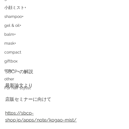
小顔ミスト+
shampoo+
gel & oil+
balm+
mask+
compact
giftbox
cray+
SBCP+の解説
other
最新論文より
For hair stylist
店販セミナーに向けて
https://sbcp-
shop.jp/apps/note/kogao-mist/