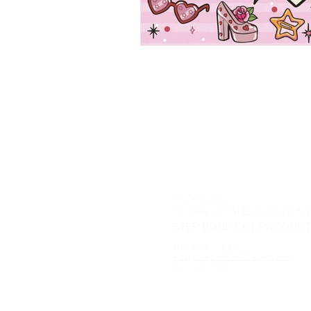
LINE 問合せ
Professional
INSPIRE FROM BROOKLYN NY
STEP BONE CUT PRODUC
STEP BONE CUT 株式会社
東京都港区南青山5丁目3-25 BC南青山ビル
TEL：03-6712-5678