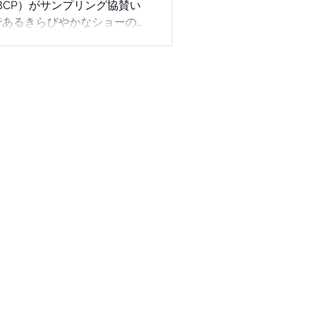
S（SBCP）がサンプリング協賛い
であるきらびやかなショーの
CPが提案する新時代のヘア＆
ックを解説します。
WEB SHOP
FLAG SHIP SHOP
STEP BONE CUT
P BONE CUT ACADEMY
SAYURI USHIO