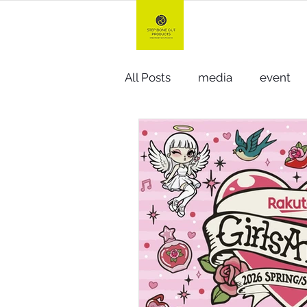
TOP
All Posts
media
event
hard gel +n
gel & oil +n
compact
giftbox
cr