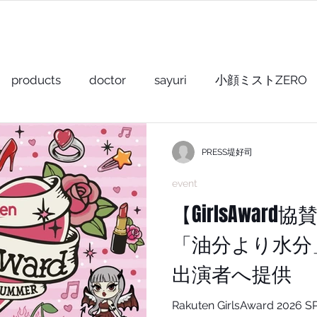
PRODUCTS
ABOUT US
POPUP
products
doctor
sayuri
小顔ミストZERO
小顔ミスト+
shampoo+
gel & oil+
balm+
PRESS堤好司
event
ay+
other
For hair stylist
【GirlsAwar
「油分より水分
出演者へ提供
Rakuten GirlsAward 20