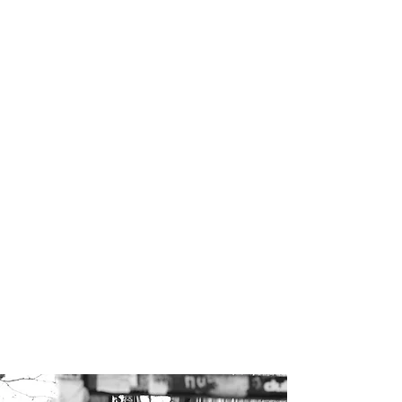
天然素材、無添加を追求
この地域の住人はブルジョアボヘミアン
（BOBO）と呼ばれる高品質・本物志向でエ
コ・フレンドリーとオーガニックにこだわりま
す。
顔や、身体も洗えるジェンダーレス（男女兼
用）
ミニマリストが好む小顔のための高級シャンプ
ー
SBCPは、天然由来の洗浄成分だけでは叶えら
れなかった泡立ち、泡切れのがよい使いやすさ
と、仕上がりの良さ、地肌の健康の３つが叶う
ノンシリコンのアミノ酸シャンプーです。
フルボ酸、琥珀エキスとフラーレン配合で、髪
はもちろんのこと、頭皮もエイジングケアしな
がら手触りの良い、潤いのある髪へ蘇らせま
す。