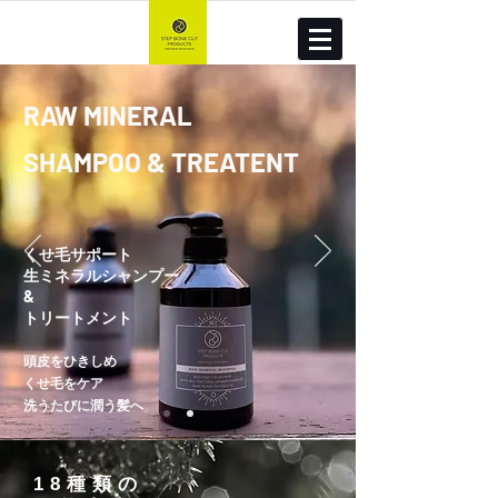
RAW MINERAL
SHAMPOO & TREATENT
くせ毛サポート
生ミネラルシャンプー
&
トリートメント
頭皮をひきしめ
くせ毛をケア
洗うたびに潤う髪へ
18種類の