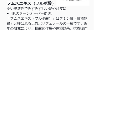
フムスエキス（フルボ酸）
高い浸透性でみずみずしい髪や頭皮に
●『肌のターンオーバー促進』
「フムスエキス（フルボ酸）」はフミン質（腐植物
質）と呼ばれる天然ポリフェノールの一種です。近
年の研究により、抗酸化作用や保湿効果、抗炎症作
用、ミネラル輸送作用など、様々な機能のあること
が明らかになってきました。
肌などに対する浸透性が高いとともに、抗酸化力や
保湿効果、ミネラル成分の供給などに高い効果が期
待できます。
琥珀エキス
植物由来の唯一の宝石 希少価値の高い琥珀から抽
出！
●『肌のターンオーバー促進』
細胞を活性化できる治癒効果と体内でのヒアルロン
酸生成促進の効果で、内側から肌の生まれ変わりを
促し、本質美の働きをする若々しい頭皮が、健康で
艶やかな髪、美しい肌へと導きます。
フラーレン