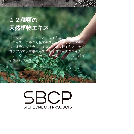
１２種類の
天然植物エキス
（ボタンエキス、ヒキオコシエキス、ローマカミツ
レエキス、アルニカ花エキス、オトギリソウエキ
ス、オランダカラシエキス、ゴボウ根エキス、セイ
ヨウアカマツ球根エキス、セイヨウキズタエキス、
ニンニクエキス、ローズマリー葉エキス、フユボダ
イジュ花エキス）
クリエイティブで自然派志向のブルックリンか
ら生まれたSBCPは