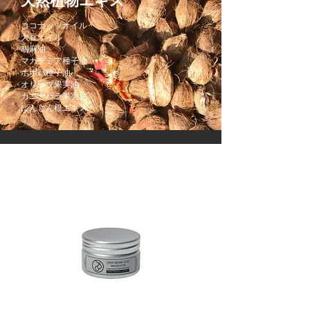
天然植物エキス
ココナッツオイル
大豆オイル
胡麻油
マカデミア種子油
ホホバ種子油
オリーブ果実油
カニナバラ
果実油
にんじん根エキス