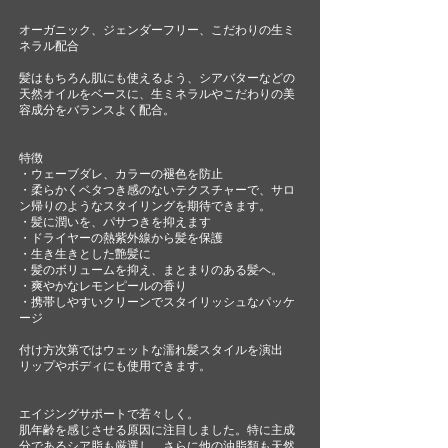
オーガニック、ジェンダーフリー、こだわりの生ミ
ネラル配合
​​髪はもちろん肌にも使えるよう、シアバターなどの
天然オイルをベースに、生ミネラルやこだわりの美
容成分をバランスよく配合。
特徴
・ウェーブダレ、カラーの褪色を防止
・柔らかくベタつき感のないテクスチャーで、サロ
ン帰りのようなスタイリングを期待できます。
・髪に潤いを、パサつきを抑えます
・ドライヤーの熱紫外線から髪を保護
・生き生きとした艶髪に
・髪のボリュームを抑え、まとまりのある髪ヘ。
・爽やかなレモンピールの香り
・携帯しやすいクリーンでスタイリッシュなパッケ
ージ
付け方次第ではウェットな濡れ髪スタイルを演出
リップやボディにも使用できます。
エイジングサポートで若々しく。
肌年齢を感じさせる原因に注目しました。特に主成
分であるシア脂も厳選し、さらに他の油脂類も天然