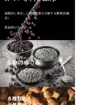
細胞内に発生した活性酸素を分解する酵素(抗酸
化）
​髪も錆びさせない
生命のめぐみ
８種類の