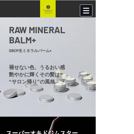
RAW MINERAL
BALM+
SBCP生ミネラルバーム+
褪せない色、うるおい感
艶やかに輝くその髪は
“サロン帰り”の風格
スーパーオキドジムスター​