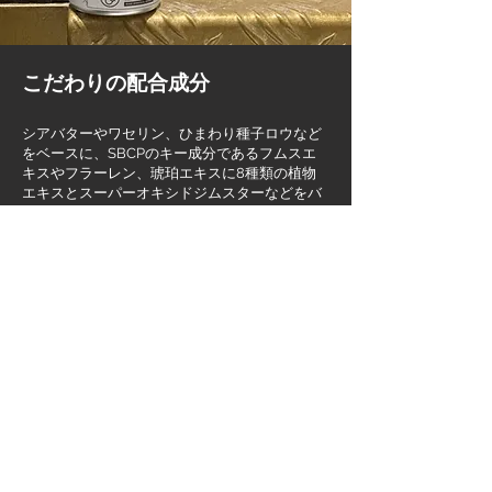
こだわりの配合成分
シアバターやワセリン、ひまわり種子ロウなど
をベースに、SBCPのキー成分であるフムスエ
キスやフラーレン、琥珀エキスに8種類の植物
エキスとスーパーオキシドジムスターなどをバ
ランスよく配合しています。
琥珀エキス
宝石の中で唯一植物由来、希少価値の高い琥珀
から抽出した天然エキス。肌のターンオーバー
をサポート。皮膚の生まれ変わりを促し、本質
美の若々しい頭皮が、健康で艶やかな髪、美し
い肌に導きます。髪のダメージ部分に付く、パ
サつきの原因である金属イオンを和らげ、髪の
毛の手触りをなめらかに。
SBCPの「コハクエキス」は、バルト海周辺産
です。
フムスエキス（フルボ酸）
希少価値の高い太古の天然成分 キレートで栄養