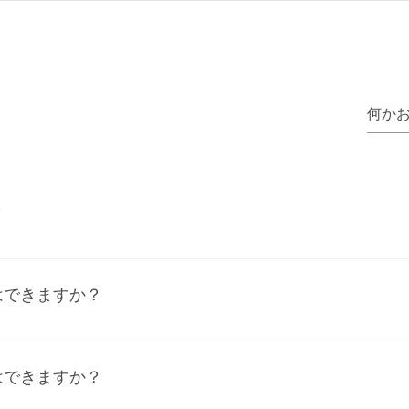
PRODUCTS
ABOUT US
POPUP
？
の日に使い切ってください。
はできますか？
下の手順に従ってください： アプリ設定を開きます。 「質問
リックしてください。 回答を編集中に、画像アイコンをクリ
はできますか？