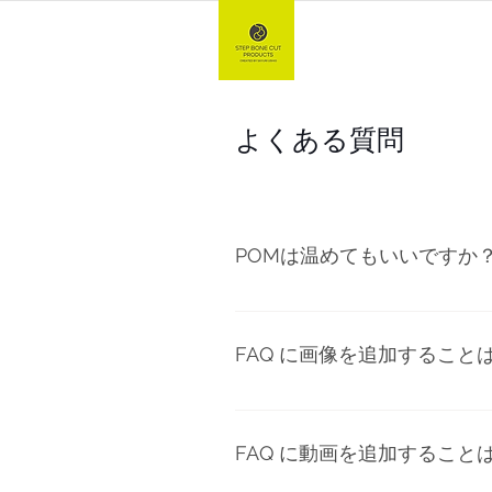
TOP
よくある質問
POMは温めてもいいですか
人肌までなら大丈夫ですが、そ
FAQ に画像を追加すること
はい! 画像を追加するには、以
す。 画像を添付したい質問をク
FAQ に動画を追加すること
加してください。