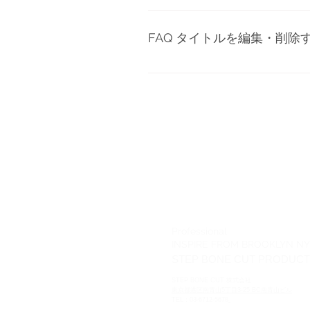
はい！ユーザーは YouTube 
します。 画像を添付したい質問
FAQ タイトルを編集・削除
を追加してください。 以上で
FAQ タイトルはアプリ設定の
できます。
LINE 問合せ
Professional
INSPIRE FROM BROOKLYN NY
STEP BONE CUT PRODUC
STEP BONE CUT 株式会社
東京都港区南青山5丁目3-25 BC南青山ビル
TEL：03-6712-5678