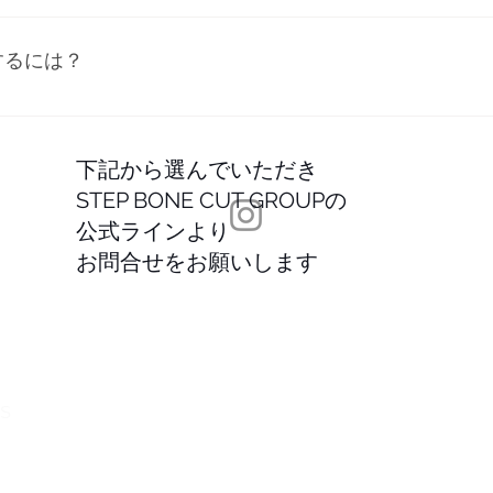
や Vimeo から動画を追加できます。 アプリ設定を開きます。
をクリックしてください。 回答を編集中に、動画アイコンを
するには？
す！動画のサムネイルが回答ボックスに表示されます。
「設定」タブから編集できます。設定画面でタイトルのチェッ
下記から選んでいただき
STEP BONE CUT GROUPの
公式ラインより
お問合せをお願いします
STE
TS