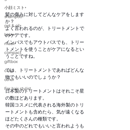
小顔ミスト+
髪の傷みに対してどんなケアをします
shampoo+
か？
gel & oil+
よく言われるのが、トリートメントで
balm+
のケアです。
インバスでもアウトバスでも、トリー
mask+
トメントを使うことがケアになるとい
compact
うことですね。
giftbox
では、トリートメントであればどんな
cray+
物でもいいのでしょうか？
other
For hair stylist
日本製のトリートメントはそれこそ星
の数ほどあります。
韓国コスメに代表される海外製のトリ
ートメントも含めたら、気が遠くなる
ほどたくさんの種類です。
その中のどれでもいいと言われようも