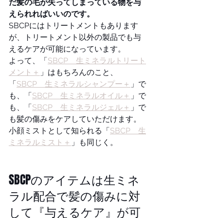
だ髪の毛が失ってしまっている物を与
えられればいいのです。
SBCPにはトリートメントもあります
が、トリートメント以外の製品でも与
えるケアが可能になっています。
よって、「
SBCP　生ミネラルトリート
メント＋
」はもちろんのこと、
「
SBCP　生ミネラルシャンプー＋
」で
も、「
SBCP　生ミネラルオイル＋
」で
も、「
SBCP　生ミネラルジェル＋
」で
も髪の傷みをケアしていただけます。
小顔ミストとして知られる「
SBCP　生
ミネラルミスト＋
」も同じく。
SBCPのアイテムは生ミネ
ラル配合で髪の傷みに対
して『与えるケア』が可