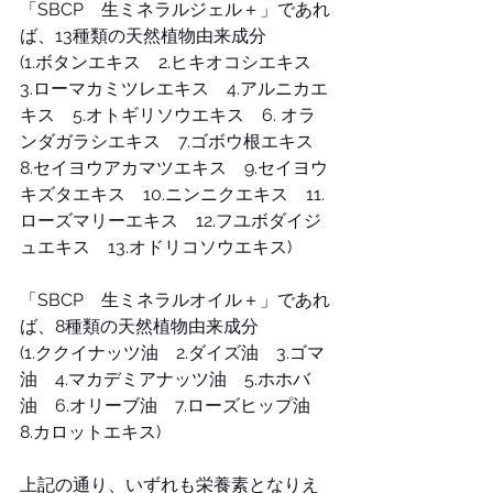
「SBCP　生ミネラルジェル＋」であれ
ば、13種類の天然植物由来成分
(1.ボタンエキス　2.ヒキオコシエキス　
3.ローマカミツレエキス　4.アルニカエ
キス　5.オトギリソウエキス　6. オラ
ンダガラシエキス　7.ゴボウ根エキス　
8.セイヨウアカマツエキス　9.セイヨウ
キズタエキス　10.ニンニクエキス　11.
ローズマリーエキス　12.フユボダイジ
ュエキス　13.オドリコソウエキス)
「SBCP　生ミネラルオイル＋」であれ
ば、8種類の天然植物由来成分
(1.ククイナッツ油　2.ダイズ油　3.ゴマ
油　4.マカデミアナッツ油　5.ホホバ
油　6.オリーブ油　7.ローズヒップ油　
8.カロットエキス)
上記の通り、いずれも栄養素となりえ