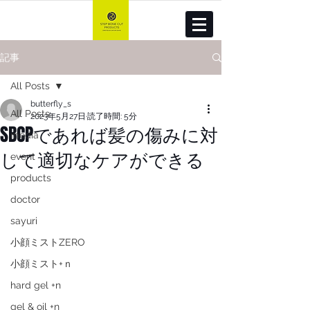
記事
All Posts
butterfly_s
All Posts
2023年5月27日
読了時間: 5分
SBCPであれば髪の傷みに対
media
して適切なケアができる
event
products
doctor
sayuri
小顔ミストZERO
小顔ミスト+ｎ
hard gel +n
gel & oil +n