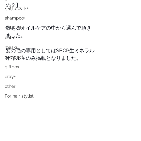
の？】
小顔ミスト+
shampoo+
数あるオイルケアの中から選んで頂き
gel & oil+
ました。
balm+
mask+
髪の毛の専用としてはSBCP生ミネラル
compact
オイル＋のみ掲載となりました。
giftbox
cray+
other
For hair stylist