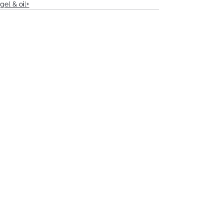
gel & oil+
すべて表示
最新記事