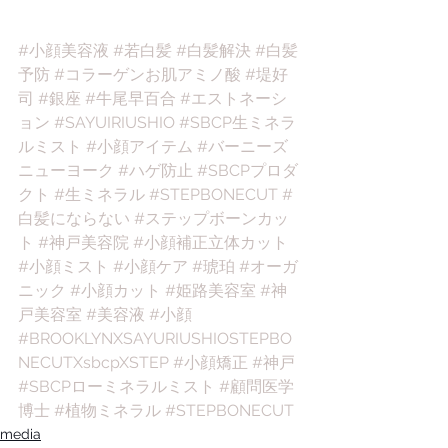
#小顔美容液
#若白髪
#白髪解決
#白髪
予防
#コラーゲンお肌アミノ酸
#堤好
司
#銀座
#牛尾早百合
#エストネーシ
ョン
#SAYUIRIUSHIO
#SBCP生ミネラ
ルミスト
#小顔アイテム
#バーニーズ
ニューヨーク
#ハゲ防止
#SBCPプロダ
クト
#生ミネラル
#STEPBONECUT
#
白髪にならない
#ステップボーンカッ
ト
#神戸美容院
#小顔補正立体カット
#小顔ミスト
#小顔ケア
#琥珀
#オーガ
ニック
#小顔カット
#姫路美容室
#神
戸美容室
#美容液
#小顔
#BROOKLYNXSAYURIUSHIOSTEPBO
NECUTXsbcpXSTEP
#小顔矯正
#神戸
#SBCPローミネラルミスト
#顧問医学
博士
#植物ミネラル
#STEPBONECUT
media