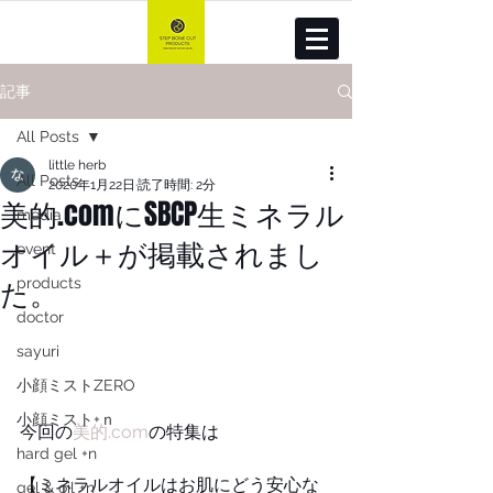
記事
All Posts
little herb
All Posts
2020年1月22日
読了時間: 2分
美的.comにSBCP生ミネラル
media
オイル＋が掲載されまし
event
た。
products
doctor
sayuri
小顔ミストZERO
小顔ミスト+ｎ
今回の
美的.com
の特集は
hard gel +n
【ミネラルオイルはお肌にどう安心な
gel & oil +n