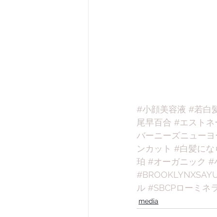
#小顔美容液
#若白
尾早百合
#エストネ
バーニーズニューヨ
ンカット
#白髪にな
珀
#オーガニック
#
#BROOKLYNXSAYU
ル
#SBCPローミネ
media