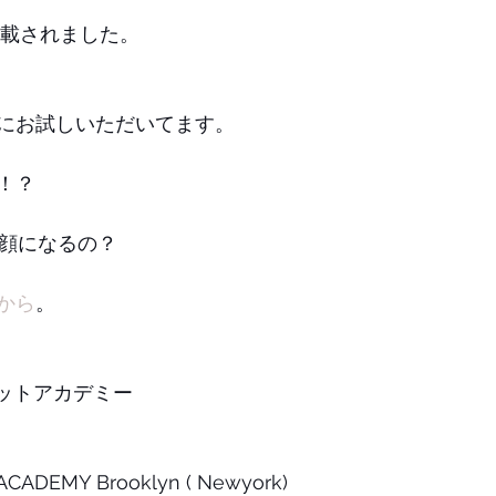
に
Cが掲載されました。
にお試しいただいてます。
！？
小顔になるの？
から
。
カットアカデミー
ACADEMY Brooklyn ( Newyork)