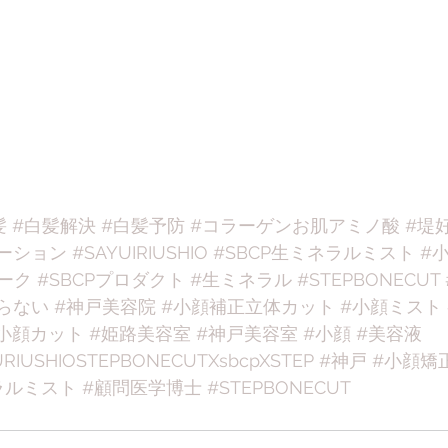
髪
#白髪解決
#白髪予防
#コラーゲンお肌アミノ酸
#堤
ーション
#SAYUIRIUSHIO
#SBCP生ミネラルミスト
#
ーク
#SBCPプロダクト
#生ミネラル
#STEPBONECUT
らない
#神戸美容院
#小顔補正立体カット
#小顔ミスト
小顔カット
#姫路美容室
#神戸美容室
#小顔
#美容液
RIUSHIOSTEPBONECUTXsbcpXSTEP
#神戸
#小顔矯
ラルミスト
#顧問医学博士
#STEPBONECUT