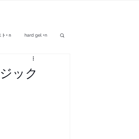
SHOP
OTHER
スト+ｎ
hard gel +n
giftbox
cray+
ジック