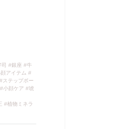
好司
#銀座
#牛
小顔アイテム
#
#ステップボー
#小顔ケア
#琥
正
#植物ミネラ