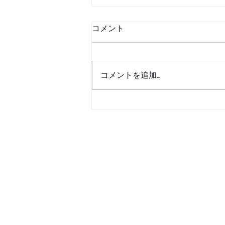
コメント
コメントを追加…
【期間限定】近鉄百貨店 四日
市店 SBCPのポップアップ販売
が開催
LINE 問合せ