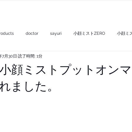
PRODUCTS
ABOUT US
POPUP
roducts
doctor
sayuri
小顔ミストZERO
小顔ミ
9年7月30日
読了時間: 1分
shampoo+
gel & oil+
balm+
mask+
compact
小顔ミストプットオンマ
れました。