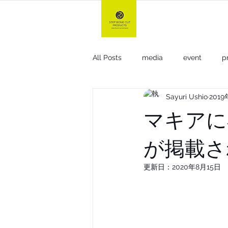
TOP
All Posts
media
event
p
Sayuri Ushio
201
gel & oil +n
小顔ミスト+
マキアに
が掲載さ
other
For hair stylist
更新日：
2020年8月15日