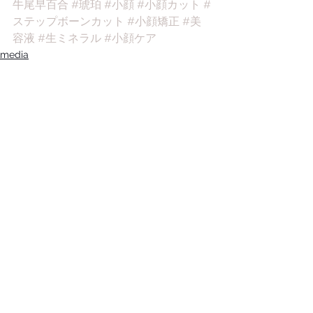
牛尾早百合
#琥珀
#小顔
#小顔カット
#
ステップボーンカット
#小顔矯正
#美
容液
#生ミネラル
#小顔ケア
media
すべて表示
最新記事