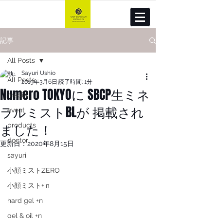
記事
All Posts
Sayuri Ushio
All Posts
2019年3月6日
読了時間: 1分
Numero TOKYOに SBCP生ミネ
media
ラルミストBLが 掲載され
event
ました！
products
doctor
更新日：
2020年8月15日
sayuri
小顔ミストZERO
小顔ミスト+ｎ
hard gel +n
gel & oil +n