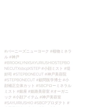
#バーニーズニューヨーク
#植物ミネラ
ル
#神戸
#BROOKLYNXSAYURIUSHIOSTEPBO
NECUTXsbcpXSTEP
#小顔ミスト
#堤
好司
#STEPBONECUT
#神戸美容院
#STEPBONECUT
#顧問医学博士
#小
顔補正立体カット
#SBCPローミネラル
ミスト
#銀座
#姫路美容室
#オーガニ
ック
#小顔アイテム
#神戸美容室
#SAYUIRIUSHIO
#SBCPプロダクト
#