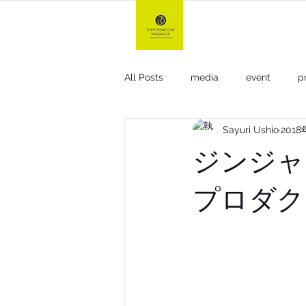
TOP
All Posts
media
event
p
Sayuri Ushio
2018
gel & oil +n
小顔ミスト+
ジンジャ
プロダク
other
For hair stylist