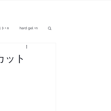
SHOP
OTHER
スト+ｎ
hard gel +n
giftbox
cray+
カット