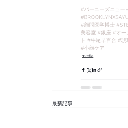
#バーニーズニュー
#BROOKLYNXSAYU
#顧問医学博士
#ST
美容室
#銀座
#オー
ト
#牛尾早百合
#琥
#小顔ケア
media
最新記事