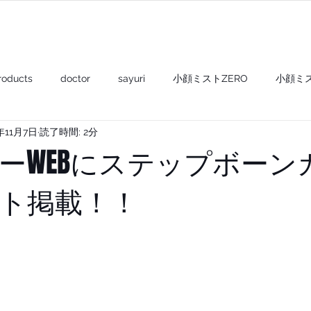
PRODUCTS
ABOUT US
POPUP
roducts
doctor
sayuri
小顔ミストZERO
小顔ミ
年11月7日
読了時間: 2分
shampoo+
gel & oil+
balm+
mask+
compact
ーWEBにステップボーン
ト掲載！！