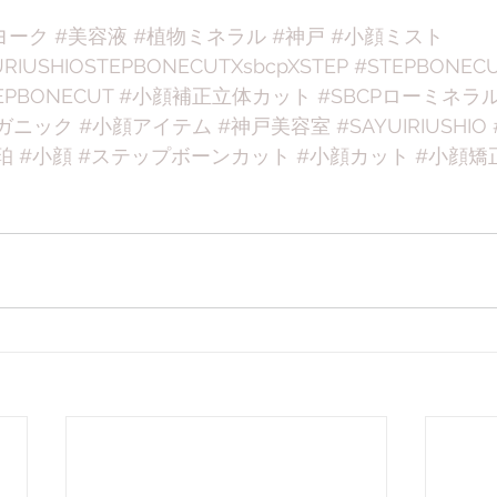
ヨーク
#美容液
#植物ミネラル
#神戸
#小顔ミスト
RIUSHIOSTEPBONECUTXsbcpXSTEP
#STEPBONEC
EPBONECUT
#小顔補正立体カット
#SBCPローミネラ
ガニック
#小顔アイテム
#神戸美容室
#SAYUIRIUSHIO
珀
#小顔
#ステップボーンカット
#小顔カット
#小顔矯