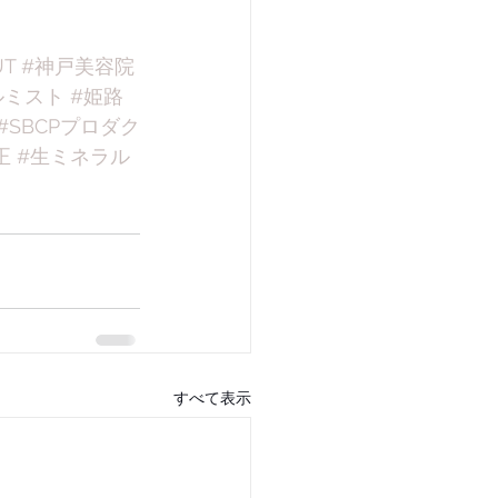
UT
#神戸美容院
ルミスト
#姫路
#SBCPプロダク
正
#生ミネラル
すべて表示