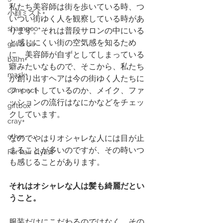
私たち美容師は街を歩いている時、つ
小顔ミスト+
いつい街ゆく人を観察している時があ
shampoo+
ります。それは普段サロンの中にいる
と感じにくい街の空気感を知るため
gel & oil+
に、美容師が自ずとしてしまっている
balm+
癖みたいなもので、そこから、私たち
mask+
が創り出すヘアは今の街ゆく人たちに
フィットしているのか、メイク、ファ
compact
ッションの流行はなにかなどをチェッ
giftbox
クしています。
cray+
other
なのでやはりオシャレな人には目が止
まることが多いのですが、その時いつ
For hair stylist
も感じることがあります。
それはオシャレな人は髪も綺麗だとい
うこと。
服装だけにこだわるのではなく、その