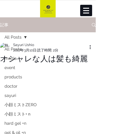
記事
All Posts
Sayuri Ushio
All Posts
2017年3月10日
読了時間: 2分
オシャレな人は髪も綺麗
media
event
products
doctor
sayuri
小顔ミストZERO
小顔ミスト+ｎ
hard gel +n
gel & oil +n