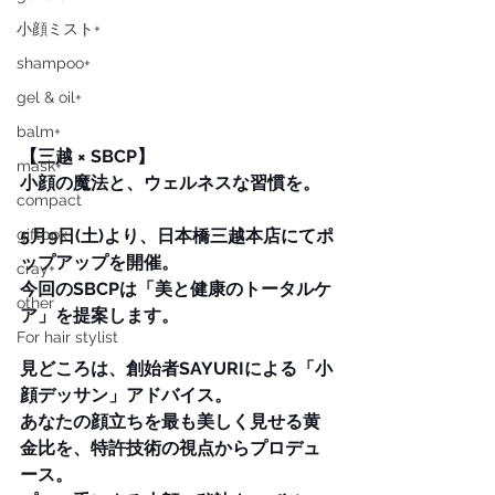
小顔ミスト+
shampoo+
gel & oil+
balm+
【三越 × SBCP】
mask+
小顔の魔法と、ウェルネスな習慣を。
compact
giftbox
5月9日(土)より、日本橋三越本店にてポ
ップアップを開催。
cray+
今回のSBCPは「美と健康のトータルケ
other
ア」を提案します。
For hair stylist
見どころは、創始者SAYURIによる「小
顔デッサン」アドバイス。
あなたの顔立ちを最も美しく見せる黄
金比を、特許技術の視点からプロデュ
ース。