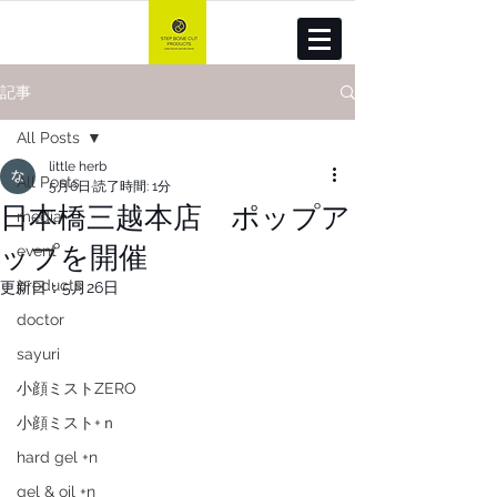
記事
All Posts
little herb
All Posts
5月6日
読了時間: 1分
日本橋三越本店 ポップア
media
ップを開催
event
products
更新日：
5月26日
doctor
sayuri
小顔ミストZERO
小顔ミスト+ｎ
hard gel +n
gel & oil +n