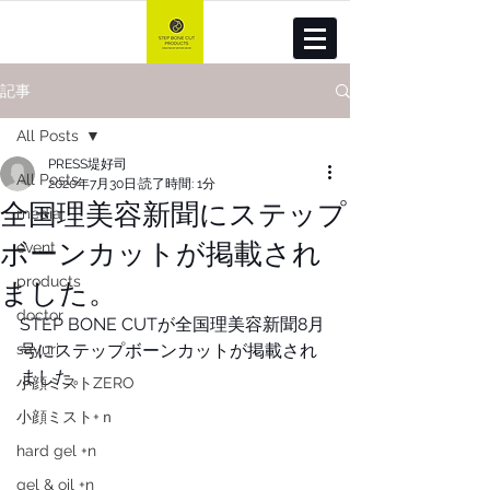
記事
All Posts
PRESS堤好司
All Posts
2020年7月30日
読了時間: 1分
全国理美容新聞にステップ
media
ボーンカットが掲載され
event
ました。
products
doctor
STEP BONE CUTが全国理美容新聞8月
sayuri
号にステップボーンカットが掲載され
ました。
小顔ミストZERO
小顔ミスト+ｎ
hard gel +n
gel & oil +n