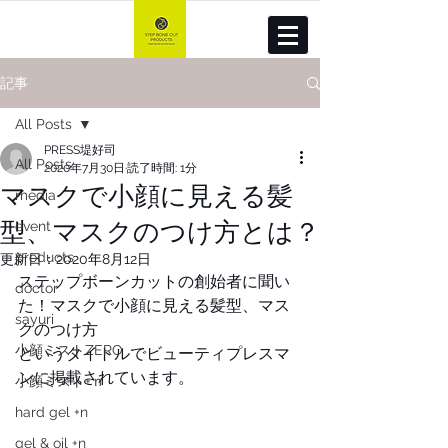
記事
All Posts
PRESS堤好司
All Posts
2020年7月30日
読了時間: 1分
マスクで小顔に見える髪
media
型、マスクのつけ方とは？
event
products
更新日：
2020年8月12日
ステップボーンカットの創始者に聞い
doctor
た！マスクで小顔に見える髪型、マス
sayuri
クのつけ方
小顔ミストZERO
というタイトルでビューティプレスマ
ンに掲載されています。
小顔ミスト+ｎ
hard gel +n
gel & oil +n