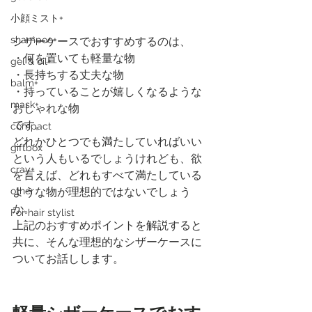
小顔ミスト+
shampoo+
シザーケースでおすすめするのは、
・何を置いても軽量な物
gel & oil+
・長持ちする丈夫な物
balm+
・持っていることが嬉しくなるような
mask+
おしゃれな物
です。
compact
どれかひとつでも満たしていればいい
giftbox
という人もいるでしょうけれども、欲
cray+
を言えば、どれもすべて満たしている
other
ような物が理想的ではないでしょう
か。
For hair stylist
上記のおすすめポイントを解説すると
共に、そんな理想的なシザーケースに
ついてお話しします。