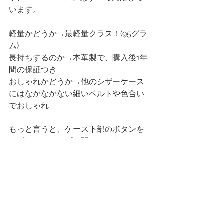
います。
軽量かどうか→最軽量クラス！(95グラ
ム)
長持ちするのか→本革製で、購入後1年
間の保証つき
おしゃれかどうか→他のシザーケース
にはなかなかない細いベルトや色合い
でおしゃれ
もっと言うと、ケース下部のボタンを
はずしてフラップを開けるようになっ
ています。
シザーやコームを収納した際に髪の毛
がケース内に落ちてもさっと髪の毛を
取り除ける作りをしているんですね。
さらに、日本製の革を使って“革産業の
聖地”と呼ばれる神戸県たつの市の職人