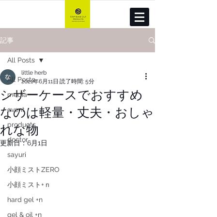
記事
All Posts
little herb
All Posts
2021年6月11日
読了時間: 5分
シザーケースでおすすめ
media
なのは軽量・丈夫・おしゃ
event
れな物
products
doctor
更新日：
6月1日
sayuri
小顔ミストZERO
小顔ミスト+ｎ
hard gel +n
gel & oil +n