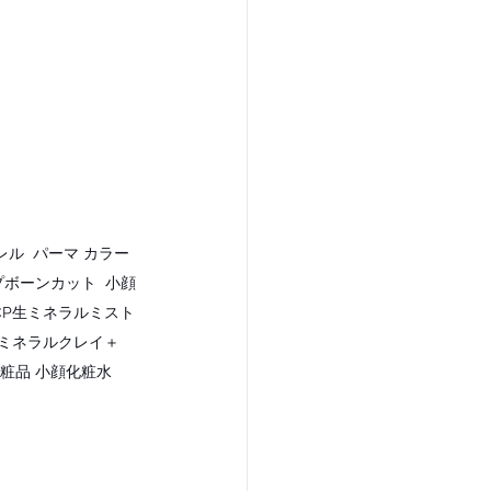
ル  パーマ カラー 
ボーンカット  小顔
BCP生ミネラルミスト
生ミネラルクレイ＋ 
化粧品 小顔化粧水