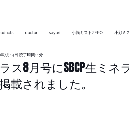
PRODUCTS
ABOUT US
POPUP
roducts
doctor
sayuri
小顔ミストZERO
小顔ミ
0年7月14日
読了時間: 1分
shampoo+
gel & oil+
balm+
mask+
compact
ラス8月号にSBCP生ミネ
掲載されました。