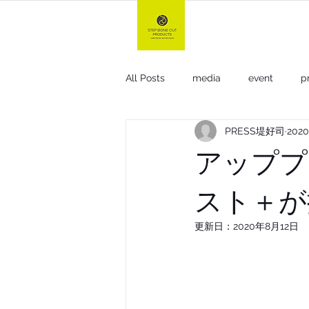
TOP
All Posts
media
event
p
PRESS堤好司
202
gel & oil +n
小顔ミスト+
アッププ
スト＋が
other
For hair stylist
更新日：
2020年8月12日