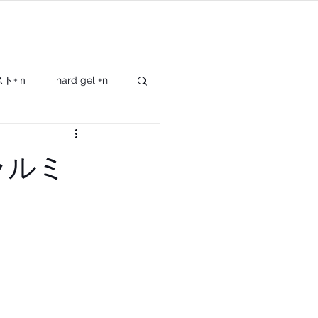
SHOP
OTHER
スト+ｎ
hard gel +n
giftbox
cray+
ラルミ