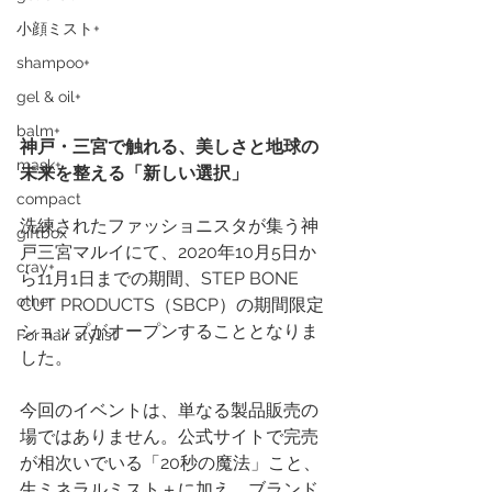
小顔ミスト+
shampoo+
gel & oil+
balm+
神戸・三宮で触れる、美しさと地球の
mask+
未来を整える「新しい選択」
compact
洗練されたファッショニスタが集う神
giftbox
戸三宮マルイにて、2020年10月5日か
cray+
ら11月1日までの期間、STEP BONE 
other
CUT PRODUCTS（SBCP）の期間限定
ショップがオープンすることとなりま
For hair stylist
した。
今回のイベントは、単なる製品販売の
場ではありません。公式サイトで完売
が相次いでいる「20秒の魔法」こと、
生ミネラルミスト＋に加え、ブランド