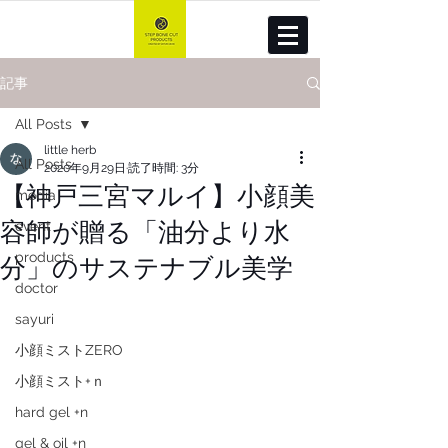
記事
All Posts
little herb
All Posts
2020年9月29日
読了時間: 3分
【神戸三宮マルイ】小顔美
media
容師が贈る「油分より水
event
分」のサステナブル美学
products
doctor
sayuri
小顔ミストZERO
小顔ミスト+ｎ
hard gel +n
gel & oil +n