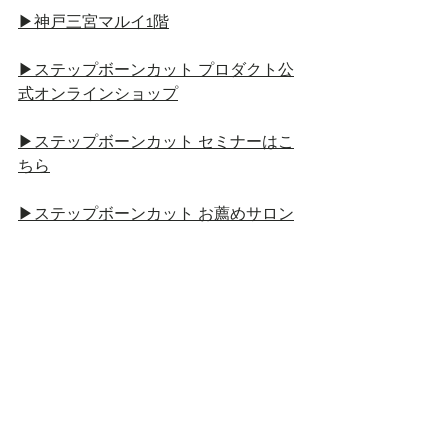
▶神戸三宮マルイ1階
▶ステップボーンカット プロダクト公
式オンラインショップ
▶ステップボーンカット セミナーはこ
ちら
▶ステップボーンカット お薦めサロン
▶ステップボーンカット フラッグショ
ップ　　STEP BONE CUT TOKYO
ステップボーンカット
SBCP
プロ愛用
ブロー不要
芸能人愛用
油分より水分
小顔美容
小顔美容師
ヘアメイク絶賛
時短美容
生ミネラルミスト＋
期間限定ショップ
神戸
神戸マルイ
event