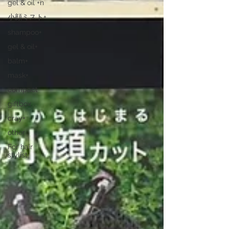
gel & oil +n
小顔ミスト+
shampoo+
gel & oil+
balm+
mask+
compact
giftbox
cray+
other
For hair
stylist