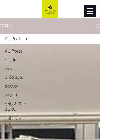
ブログ
All Posts
All Posts
media
event
products
doctor
sayuri
小顔ミスト
ZERO
小顔ミスト
+ｎ
hard gel +n