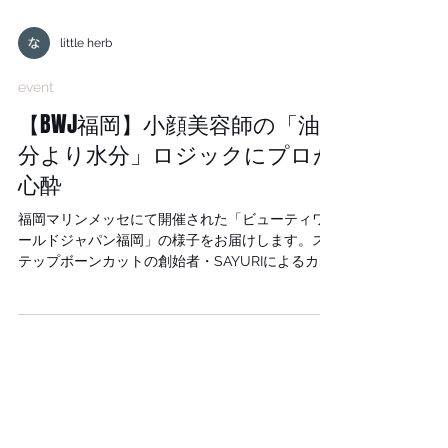
little herb
event
【BWJ福岡】小顔美容師の「油
分より水分」ロジックにプロが
心酔
福岡マリンメッセにて開催された「ビューティワ
ールドジャパン福岡」の様子をお届けします。ス
テップボーンカットの創始者・SAYURIによるカッ
トセミナーは立ち見が出るほどの盛況ぶり。3日間
で3万人を超える美容のプロフェッショナルが来場
した、一大イベントのレポートです。