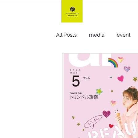
TOP
All Posts
media
event
hard gel +n
gel & oil +n
compact
giftbox
cr