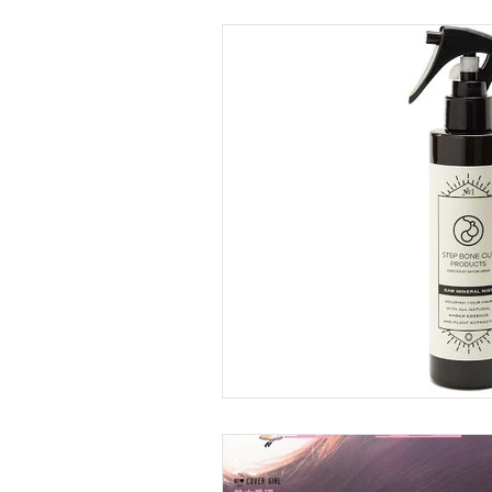
美容室 #姫路美容室 #美容液 #B
ネラルミスト