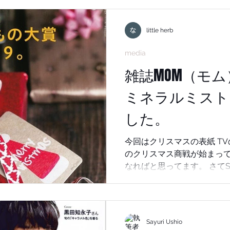
フルボ酸配合によりデトッ
します。悪いものをだし良
little herb
す。 その他12種類の植物
ず自然のありのままの素髪へと導きま
media
た事のない方はぜひ全国の
雑誌MOM（モム）
メサロンにお問い合わせの上ご来
いセレクトショップ バーニーズニューヨーク六本木 銀座
ミネラルミスト
神戸 エストネーション 六本木 銀座 ネットでのご注文は
こちらからよろしくお願いします。 公式サイ
した。
んでステップボーンカット
ら。 セミナー #小顔美容液 #若白髪 #白髪予防 #白髪解
今回はクリスマスの表紙 T
決 #コラーゲンお肌アミノ酸
のクリスマス商戦が始まって
なればと思ってます。 さて
載されたページは、メインど
いもの大賞2019】 選ばれました！NO6↑ 嬉しい！！ 時短
をテーマに自分を磨く とっ
らっています。なぜ最適かと
Sayuri Ushio
スト＋を顔にふきかけるだけ