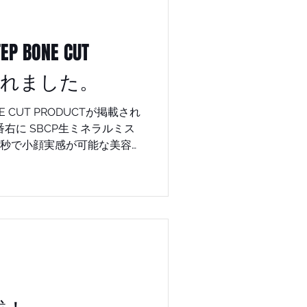
テップボーンカット #白髪になら
正立体カット #小顔ミスト #小
 #姫路美容室 #白髪解決 #小
P BONE CUT
容液
OSTEPBONECUTXsbcpXST
載されました。
 #SBCPローミネラルミスト #
#STEPBON
NE CUT PRODUCTが掲載され
20秒で小顔実感が可能な美容液
メイクさんにも話題の商品
ての効果も優秀！！ 高級
フルボ酸、フラーレン、１２
シャンプーするだ
ートメントするだけでくせ毛
ージ毛が扱いやすくなる とお
頂きリピーターが多い製品で