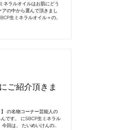
容成分入りのものを。化粧品
油。皮膚科で使われるワセリ
をかけず水分をキープしてく
ジングケア効果も。 紙質
きを少なく
サラな質感に仕上げてくれま
にご紹介頂きま
 セミナー 商品のお問
jp プレス堤好司宛まで #小顔美
#白髪予防 #コラーゲンお肌アミ
】 の名物コーナー芸能人の
早百合 #エストネーション
んです。 にSBCP生ミネラル
茂