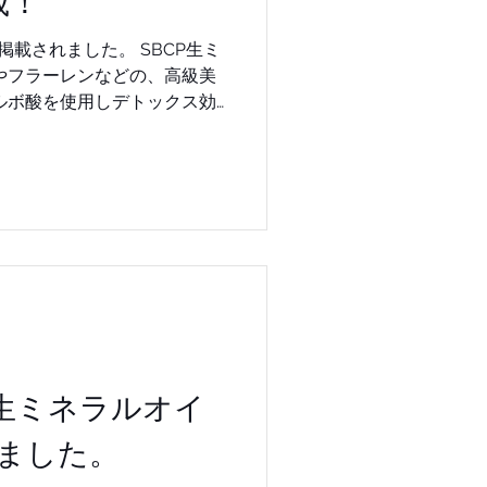
載！
アも可能！！ SBCP生ミネ
れました。 SBCP生ミ
ミネラルトリートメント+詳細は
やフラーレンなどの、高級美
ルボ酸を使用しデトックス効
効果も高く、マリンコラーゲ
合で髪に潤いとしなやかさを
入可能です。 SBCPプ
Y Brooklyn ( Newyork)
BCP PRODUCT は、全国
こちら
髪予防 #コラーゲンお肌アミノ
エストネーション #SBCP生ミ
ム #バーニーズニューヨーク
CP生ミネラルオイ
BONECUT #ステップボーンカ
ました。