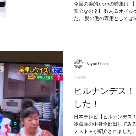
今回の美的.comの特集は 【ミネラルオイルはお肌にどう
安心なの？】 数あるオイルケアの中から選んで頂きまし
た。 髪の毛の専用としてはSBCP生ミネラルオイル＋のみ
掲載となりました。 ＜ミネラルオイルとは＞ 安全性は高
い。美肌効果を狙うなら美
用に高度に精製された鉱物
ンもこの一種で、肌に負担
れます。美容成分入りならエイ
に合わせて分量調整も可能です！ 髪のベタつ
Sayuri Ushio
してさらっとしっとりサラ
す。 揺らぐ美しい髪を作ることができるホームケア商品
media
となります。 ネットでのご注文はこちらからよろしくお
ヒルナンデス！
願いします。 公式サイト 美容師さんでステップボーンカ
ットを習得したい方はこちらから。
した！
い合わせは shop@sbcp.
容液 #若白髪 #白髪解決 
日本テレビ【ヒルナンデス！
ノ酸 #堤好司 #銀座 #牛尾
冷蔵庫の中身全部出してみる
#SA
ミスト＋が紹介されました。 今回は、 たいめいけんの