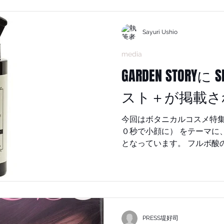
ROOKLYNXSAYURIUSHIOSTEPBONECUTXsbcpXSTEP
Sayuri Ushio
media
GARDEN STOR
スト＋が掲載さ
今回はボタニカルコスメ特集で
０秒で小顔に） をテーマに
となっています。 フルボ酸のキレート効果についても説
明があります！！ ぜひご覧ください。 GARDEN STORY
購入はこちらから購入できます。 購入サイト 
液 #若白髪 #コラーゲンお
#銀座 #牛尾早百合 #エストネー
#SBCP生ミネラルミスト 
ューヨーク #ハゲ防止 #SB
PRESS堤好司