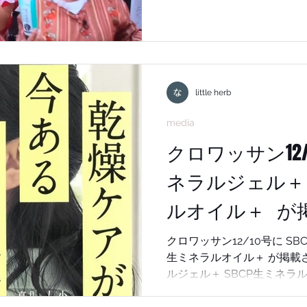
出木さんの愛用品としてSB
介頂きました。 森三中の皆さんが何これ？ と冷蔵庫の中
身からSBCP生ミネラルミス
紹介シーン 茂出木さん愛用頂きありがとうございます！
ヒルナンデス！の情報につ
よりご確認ください。 ヒルナンデス！公式ホームページ
little herb
実際にSBCP生ミネラルミ
は、問題ありません。 冷や
media
クール感を感じることができ、
クロワッサン12/
トでのご注文はこちらからよ
サイト 美容師さんでステップボーンカットを習得したい
ネラルジェル＋ 
方はこちらから。 セミナー 商品のお問い合わせは
ルオイル＋ が
shop@sbcp.jp プレス堤好司宛まで #小顔美
#白髪解
た！
クロワッサン12/10号に SB
生ミネラルオイル＋ が掲載されました！
ルジェル＋ SBCP生ミネラル
ーレン配合でアンチエイジン
ることによりヒアルロン酸