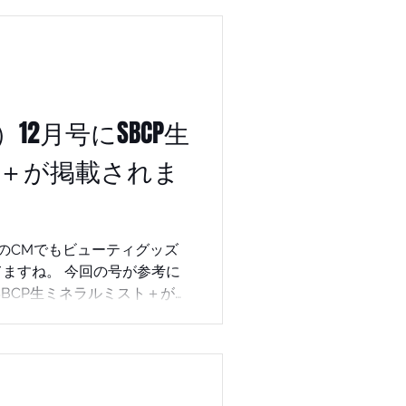
クス効果がありキレート作用
いものをとりいれる作用で
エキス配合により髪が重くなら
す。 まだご使用し
ステップボーンカットオスス
12月号にSBCP生
店ください。 お取り扱
＋が掲載されま
ト 美容師さ
を習得したい方はこちらか
VのCMでもビューティグッズ
 #堤好司
ますね。 今回の号が参考に
SBCP生ミネラルミスト＋が掲
ころになる、 【からだにい
ても最適なページに選んでも
言うと、 SBCP生ミネラルミ
で良いから。 それだけでむ