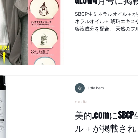
GLOW4月号に掲
す。 SBCP生ミネラルミスト+と同じ成分でできていま
す。 驚くべきはなんと全身ケ
SBCP生ミネラルオイル＋が掲載さ
ラルシャンプー+ SBCP生
ネラルオイル＋ 琥珀エキス
こちら。 購入はこちらから購入できます。 SBCPプロダ
容液成分を配合。 天然のフ
クト購入サイト
果も高めアンチエイジング
ンや12種類の植物エキス配
もたさします。 公式サイトから購
ロダクト公式ショップ ● ステップボーンカットアカデミ
ー ●STEP BONE CUT ACADEM
●STEP BONE CUT について最新情報のライン登録はこち
ら ● STEP BONE CUT、 及び S
の認定サロンで施述できます。 オススメサロンは
little herb
#小顔美容液 #若白髪 #白
media
酸 #堤好司 #牛尾早百合 #
ネラルミスト #小顔アイテ
美的.comにSB
#SBCPプロダクト #STEP
ル＋が掲載され
ット #SAYUI