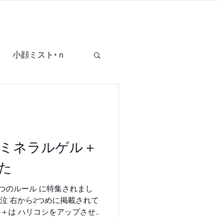
SHOP
OTHER
小顔ミスト+ｎ
mask+
P生ミネラルゲル＋
た
 に特集されまし