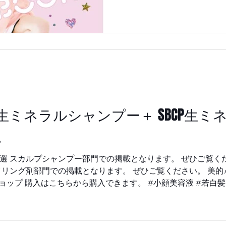
るだけでなく癖毛の改善効果も期待
ネラルオイル＋と混ぜ合わ
し、髪質に合わせたコントロ
の時期STAY HOMEでも髪はき
ら購入できます。 SBCP公式オンラインショップ いち早
くあなたにぴったりの自宅
ように。 #小顔美容液 #若白髪 #白髪解決 #白髪予防 #コ
ラーゲンお肌アミノ酸 #堤好
トネーション #SAYUIRIUS
BCP生ミネラルシャンプー＋ SBCP生
#小顔アイテム #バーニーズ
ミネラル #SBCPプロダクト 
。
ボーンカット #白髪にならな
BCP生ミ
銀座 #牛尾早百合 #エストネーション #SAYUIRIUSHIO #
ズニューヨーク #SBCPプロダクト #生ミネラル #STEPBON
 #小顔補正立体カット #小顔ミスト #琥珀 #小顔ケア #小顔