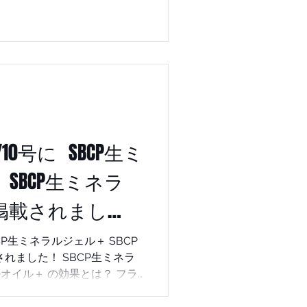
CP生ミネラルミスト＋をご紹
ト＋を取り出したシーン。 ご
きましては公式ホームページ
スト＋を冷やして使うというの
して使用することによりより
爽快感もupします！ ネッ
10号に SBCP生ミ
ろしくお願いします。 公式
SBCP生ミネラ
掲載されまし
容液 #若白髪
CP生ミネラルジェル＋ SBCP
 SBCP生ミネラ
オイル＋ の効果とは？ フラ
グ効果 琥珀エキスを配合す
を生成する働きがあります。