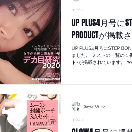
#STEPBONECUT #ス
ない #神戸美容院 #小顔補
media
顔ケア #琥珀 #オーガニック
UP PLUS4月号にSTE
顔カット #神戸美容室 #美
#BROOKLYNXSAYURIUSHI
PRODUCTが掲
EP #小顔 #小顔矯正 #神戸
植物ミネラル #顧問医学博士 
UP PLUS4月号にSTEP BO
ました。 ミストの一覧の１番右に SBCP生ミネラルミス
ト+が掲載されています。 
として今モデルさんやヘア
で、小顔だけでなく美容液とし
美容液成分の琥珀エキス、
種類の植物エキス配合 SBCP生ミネラルミスト+の詳細は
こちら。 2番のところ一番左に SBCP生ミネラルシャンプ
ー+ SBCP生ミネラルトリートメント+ 
Sayuri Ushio
けで小顔？ シャンプートリ
が扱いやすくなる！？ ダメ
media
客様からのたくさんに声を