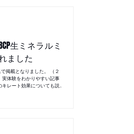
 #小顔 #小顔矯正 #SBCPローミ
Yに SBCP生ミネラルミ
れました
掲載となりました。 （２
、実体験をわかりやすい記事
#小顔美容
肌アミノ酸 #白髪予防 #堤好司
ション #SAYUIRIUSHIO
#小顔アイテム #バーニーズニ
CPプロダクト #生ミネラル