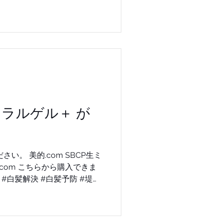
できます。 SBCP生ミ
せる事でサラサラ感もアップ
ールも可能になります。 今
れいに美しく。 こちらか
トリートメントに出会えます
司 #銀座 #牛尾早百合 #エス
HIO #SBCP生ミネラルミスト
ミネラルゲル＋ が
ニューヨーク #ハゲ防止 #生
#STEPBONECUT #ステップ
い #神戸美容院 #小顔補正
SBCP生ミネラルミスト #小顔ア
ECUT #ステップボーンカット
カット #オーガニック #神戸