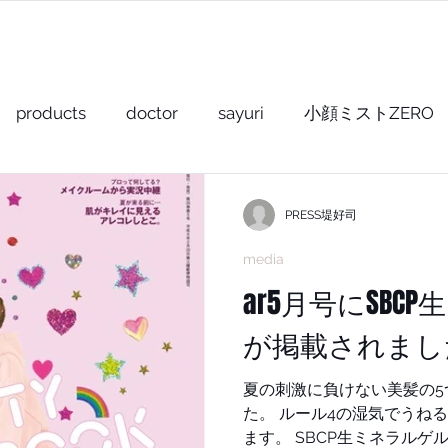
PRODUCTS
ABOUT US
POPUP
products
doctor
sayuri
小顔ミストZERO
小顔ミスト+
shampoo+
gel & oil+
balm+
PRESS堤好司
media
ay+
other
For hair stylist
ar5月号にSBC
が掲載されまし
夏の刺激に負けない美髪の5つのルール
た。 ルール4の湿気でうねる泣 右から2つめに掲載されて
ます。 SBCP生ミネラルゲル＋は ハリコシをアップさせ