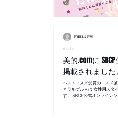
PRESS堤好司
media
美的.comに S
掲載されました
ベストコスメ受賞のコスメ厳選 スカルプシャンプー部門での掲載となります。 ぜひご覧ください。 美的.com S
ネラルゲル＋は 女性用スタイリング剤部門での掲載となります。 ぜひご覧ください。 美的.com こちらから購入できま
す。 SBCP公式オンラインショップ 購入はこちらから購入できます。 #小顔美容液 #若白髪 #白髪解決 #白髪予防 #堤好
司 #コラーゲンお肌アミノ酸 #
イテム #ハゲ防止 #バーニー
#白髪にならない #神戸美容院