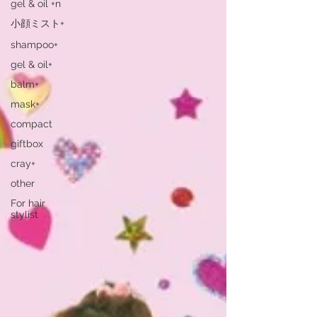
gel & oil +n
小顔ミスト+
shampoo+
gel & oil+
balm+
mask+
compact
giftbox
cray+
other
For hair
stylist