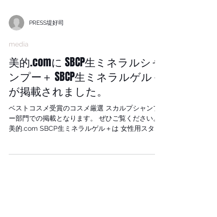
期待できます。 SBCP生ミネラルオイル＋と混ぜ
合わせる事でサラサラ感もアップし、髪質に合わ
せたコントロールも可能になります。 今の時期
PRESS堤好司
STAY HOMEでも髪はきれいに美しく。 こちらか
ら購入できます。 SBCP公式オンラインショップ
media
いち早くあなたにぴったりの自宅トリートメント
に出会えますように。 #小顔美容液 #若白髪 #白
美的.comに SBCP生ミネラルシャ
髪解決 #白髪予防 #コラーゲンお肌アミノ酸 #堤
ンプー＋ SBCP生ミネラルゲル＋
好司 #銀座 #牛尾早百合 #エストネーション
#SAYUIRIUSHIO #SBCP生ミネラルミスト #小顔
が掲載されました。
アイテム #バーニーズニューヨーク #ハゲ防止 #
生ミネラル #SBCPプロダクト #STEPBONECUT
ベストコスメ受賞のコスメ厳選 スカルプシャンプ
#ステップボーンカット #白髪にならない #神戸美
ー部門での掲載となります。 ぜひご覧ください。
容院 #小顔補正
美的.com SBCP生ミネラルゲル＋は 女性用スタイ
リング剤部門での掲載となります。 ぜひご覧くだ
さい。 美的.com こちらから購入できます。 SBCP
公式オンラインショップ 購入はこちらから購入で
きます。 #小顔美容液 #若白髪 #白髪解決 #白髪
予防 #堤好司 #コラーゲンお肌アミノ酸 #銀座 #
牛尾早百合 #エストネーション #SAYUIRIUSHIO
#SBCP生ミネラルミスト #小顔アイテム #ハゲ防