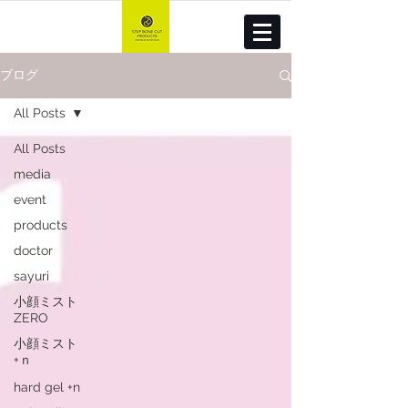
ブログ
All Posts
All Posts
media
event
products
doctor
sayuri
小顔ミスト
ZERO
小顔ミスト
+ｎ
hard gel +n