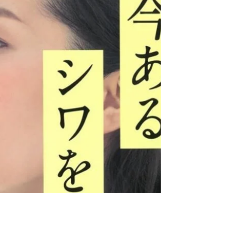
スト＋を冷やして使うというのは、問題ありませ
ん。 冷やして使用することによりよりクール感を
感じることができ、爽快感もupします！ ネットで
のご注文はこちらからよろしくお願いします。 公
式サイト 美容師さんでステップボーンカットを習
得したい方はこちらから。 セミナー 商品のお問い
合わせは shop@sbcp.jp プレス堤好司宛まで #小
顔美容液 #若白髪 #白髪解