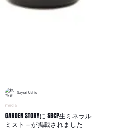
Sayuri Ushio
media