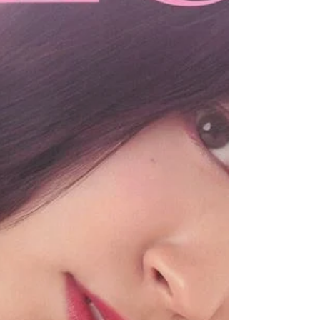
ネラルミスト #植物ミネラル #顧問医学博士
#STEPBON