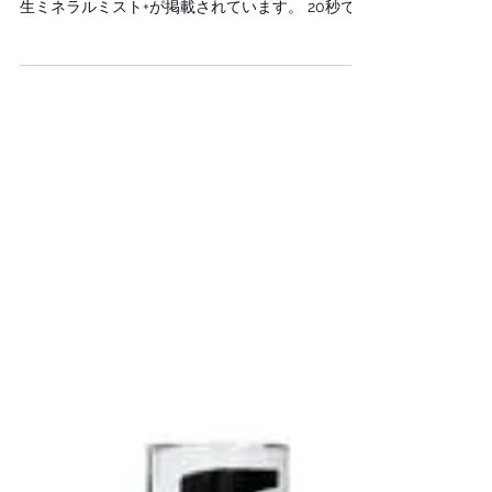
PRODUCTが掲載されました。
UP PLUS4月号にSTEP BONE CUT PRODUCTが
掲載されました。 ミストの一覧の１番右に SBCP
生ミネラルミスト+が掲載されています。 20秒で小
顔実感が可能な美容液として今モデルさんやヘア
メイクさんにも話題の商品で、小顔だけでなく美
容液としての効果も優秀！！ 高級美容液成分の琥
珀エキス、フルボ酸、フラーレン、１２種類の植
物エキス配合 SBCP生ミネラルミスト+の詳細はこ
ちら。 2番のところ一番左に SBCP生ミネラルシャ
ンプー+ SBCP生ミネラルトリートメント+ シャン
プーするだけで小顔？ シャンプートリートメント
するだけでくせ毛が扱いやすくなる！？ ダメージ
毛が扱いやすくなる とお客様からのたくさんに声
を頂きリピーターが多い製品です。 SBCP生ミネ
ラルミスト+と同じ成分でできています。 驚くべき
はなんと全身ケアも可能！！ SBCP生ミネラルシ
ャンプー+ SBCP生ミネラルトリートメント+詳細は
こちら。 購入はこちらから購入できます。 SBCP
プロダクト購入サイト