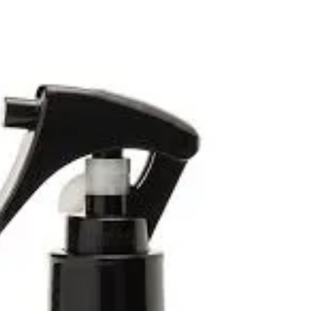
止 #バーニーズニューヨーク #SBCPプロダクト #
生ミネラル #STEPBONECUT #ステップボーンカ
ット #白髪にならない #神戸美容院 #小顔補正立
体カット #小顔ミスト #琥珀 #小顔ケア #小顔カ
ット #オーガニック #神戸美容室 #姫路美容室 #
美容液
#BROOKLYNXSAYURIUSHIOSTEPBONECUTXsb
cpXSTEP #小顔 #小顔矯正 #SBCPローミネラル
ミスト