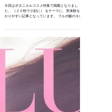
GARDEN STORYに SBCP生ミネラル
ミスト＋が掲載されました
今回はボタニカルコスメ特集で掲載となりまし
た。 （２０秒で小顔に） をテーマに、実体験をわ
かりやすい記事となっています。 フルボ酸のキレ
ート効果についても説明があります！！ ぜひご覧
ください。 GARDEN STORY 購入はこちらから購
入できます。 購入サイト #小顔美容液 #若白髪 #
コラーゲンお肌アミノ酸 #白髪予防 #堤好司 #銀
座 #牛尾早百合 #エストネーション
#SAYUIRIUSHIO #SBCP生ミネラルミスト #小顔
アイテム #バーニーズニューヨーク #ハゲ防止
#SBCPプロダクト #生ミネラル
#STEPBONECUT #ステップボーンカット #白髪
にならない #神戸美容院 #小顔補正立体カット #
小顔ミスト #小顔ケア #琥珀 #オーガニック #姫
路美容室 #白髪解決 #小顔カット #神戸美容室 #
美容液
#BROOKLYNXSAYURIUSHIOSTEPBONECUTXsb
cpXSTEP #小顔 #小顔矯正 #神戸 #SBCPローミ