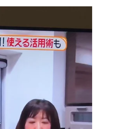
今回の美的.comの特集は 【ミネラルオイルはお肌
にどう安心なの？】 数あるオイルケアの中から選
んで頂きました。 髪の毛の専用としてはSBCP生
ミネラルオイル＋のみ掲載となりました。 ＜ミネ
ラルオイルとは＞ 安全性は高い。美肌効果を狙う
なら美容成分入りのものを。化粧品用に高度に精
製された鉱物油。皮膚科で使われるワセリンもこ
の一種で、肌に負担をかけず水分をキープしてく
れます。美容成分入りならエイジングケア効果
も。 紙質に合わせて分量調整も可能です！ 髪のベ
タつきを少なくしてさらっとしっとりサラサラな
質感に仕上げてくれます。 揺らぐ美しい髪を作る
ことができるホームケア商品となります。 ネット
でのご注文はこちらからよろしくお願いします。
公式サイト 美容師さんでステップボーンカットを
習得したい方はこちらから。 セミナー 商品のお問
い合わせは shop@sbcp.jp プレス堤好司宛まで #
小顔美容液 #若白髪 #白髪解決 #白髪予防 #コラ
ーゲンお肌アミノ酸 #堤好司 #銀座 #牛尾早百合
#エストネーション #SA