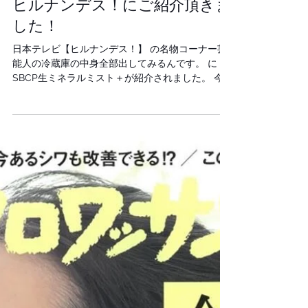
Sayuri Ushio
media
ヒルナンデス！にご紹介頂きま
した！
日本テレビ【ヒルナンデス！】 の名物コーナー芸
能人の冷蔵庫の中身全部出してみるんです。 に
SBCP生ミネラルミスト＋が紹介されました。 今
回は、 たいめいけんの茂出木さんの愛用品として
SBCP生ミネラルミスト＋をご紹介頂きました。
森三中の皆さんが何これ？ と冷蔵庫の中身から
SBCP生ミネラルミスト＋を取り出したシーン。
ご紹介シーン 茂出木さん愛用頂きありがとうござ
います！ ヒルナンデス！の情報につきましては公
式ホームページよりご確認ください。 ヒルナンデ
ス！公式ホームページ 実際にSBCP生ミネラルミ