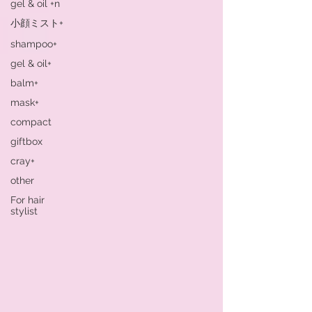
gel & oil +n
小顔ミスト+
shampoo+
gel & oil+
balm+
mask+
compact
giftbox
cray+
other
For hair
stylist