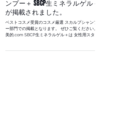
美的.comに SBCP生ミネラルシャ
髪解決 #白髪予防 #コラーゲンお肌アミノ酸 #堤
ンプー＋ SBCP生ミネラルゲル＋
好司 #銀座 #牛尾早百合 #エストネーション
#SAYUIRIUSHIO #SBCP生ミネラルミスト #小顔
が掲載されました。
アイテム #バーニーズニューヨーク #ハゲ防止 #
生ミネラル #SBCPプロダクト #STEPBONECUT
ベストコスメ受賞のコスメ厳選 スカルプシャンプ
#ステップボーンカット #白髪にならない #神戸美
ー部門での掲載となります。 ぜひご覧ください。
容院 #小顔補正
美的.com SBCP生ミネラルゲル＋は 女性用スタイ
リング剤部門での掲載となります。 ぜひご覧くだ
さい。 美的.com こちらから購入できます。 SBCP
公式オンラインショップ 購入はこちらから購入で
きます。 #小顔美容液 #若白髪 #白髪解決 #白髪
予防 #堤好司 #コラーゲンお肌アミノ酸 #銀座 #
牛尾早百合 #エストネーション #SAYUIRIUSHIO
#SBCP生ミネラルミスト #小顔アイテム #ハゲ防
止 #バーニーズニューヨーク #SBCPプロダクト #
生ミネラル #STEPBONECUT #ステップボーンカ
ット #白髪にならない #神戸美容院 #小顔補正立
体カット #小顔ミスト #琥珀 #小顔ケア #小顔カ
ット #オーガニック #神戸美容室 #姫路美容室 #
美容液
#BROOKLYNXSAYURIUSHIOSTEPBONECUTXsb