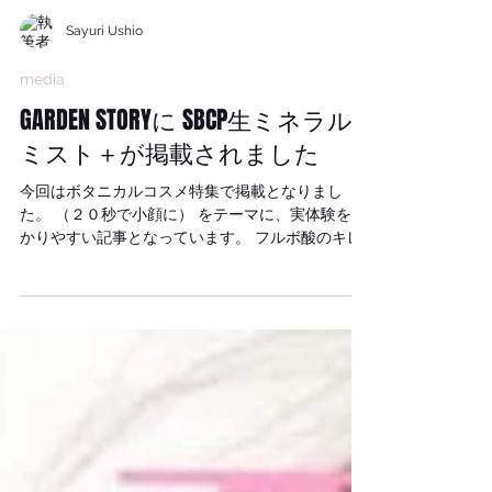
Sayuri Ushio
media
GARDEN STORYに SBCP生ミネラル
ミスト＋が掲載されました
今回はボタニカルコスメ特集で掲載となりまし
た。 （２０秒で小顔に） をテーマに、実体験をわ
かりやすい記事となっています。 フルボ酸のキレ
ート効果についても説明があります！！ ぜひご覧
ください。 GARDEN STORY 購入はこちらから購
入できます。 購入サイト #小顔美容液 #若白髪 #
コラーゲンお肌アミノ酸 #白髪予防 #堤好司 #銀
座 #牛尾早百合 #エストネーション
#SAYUIRIUSHIO #SBCP生ミネラルミスト #小顔
アイテム #バーニーズニューヨーク #ハゲ防止