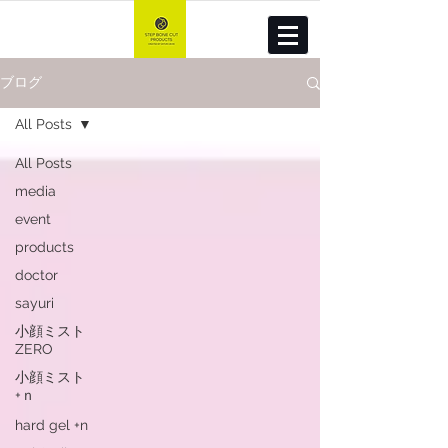
ブログ
All Posts
All Posts
media
event
products
doctor
sayuri
小顔ミスト
ZERO
小顔ミスト
+ｎ
hard gel +n