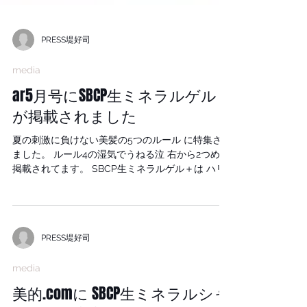
PRESS堤好司
media
ar5月号にSBCP生ミネラルゲル＋
が掲載されました
夏の刺激に負けない美髪の5つのルール に特集され
ました。 ルール4の湿気でうねる泣 右から2つめに
掲載されてます。 SBCP生ミネラルゲル＋は ハリ
コシをアップさせるだけでなく癖毛の改善効果も
期待できます。 SBCP生ミネラルオイル＋と混ぜ
合わせる事でサラサラ感もアップし、髪質に合わ
せたコントロールも可能になります。 今の時期
PRESS堤好司
STAY HOMEでも髪はきれいに美しく。 こちらか
ら購入できます。 SBCP公式オンラインショップ
media
いち早くあなたにぴったりの自宅トリートメント
に出会えますように。 #小顔美容液 #若白髪 #白