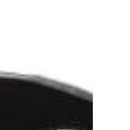
cpXSTEP #小顔 #小顔矯正 #SBCPローミネラル
ミスト