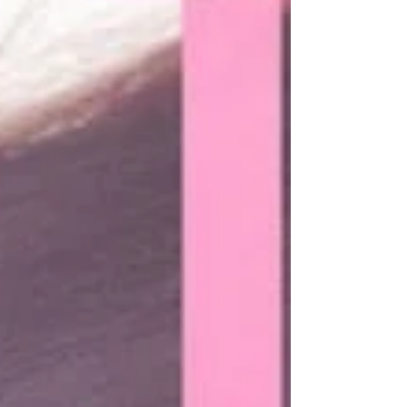
#SBCPプロダクト #生ミネラル
#STEPBONECUT #ステップボーンカット #白髪
にならない #神戸美容院 #小顔補正立体カット #
小顔ミスト #小顔ケア #琥珀 #オーガニック #姫
路美容室 #白髪解決 #小顔カット #神戸美容室 #
美容液
#BROOKLYNXSAYURIUSHIOSTEPBONECUTXsb
cpXSTEP #小顔 #小顔矯正 #神戸 #SBCPローミ
ネラルミスト #植物ミネラル #顧問医学博士
#STEPBON